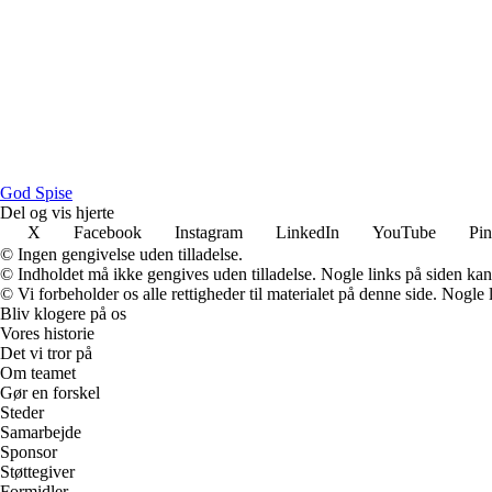
G
od
S
pise
Del og vis hjerte
X
Facebook
Instagram
LinkedIn
YouTube
Pin
© Ingen gengivelse uden tilladelse.
© Indholdet må ikke gengives uden tilladelse. Nogle links på siden ka
© Vi forbeholder os alle rettigheder til materialet på denne side. Nogle
Bliv klogere på os
Vores historie
Det vi tror på
Om teamet
Gør en forskel
Steder
Samarbejde
Sponsor
Støttegiver
Formidler