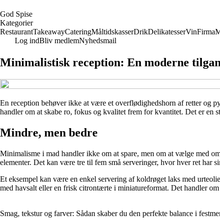
G
od
S
pise
Kategorier
Restaurant
Takeaway
Catering
Måltidskasser
Drik
Delikatesser
Vin
Firma
M
Log ind
Bliv medlem
Nyhedsmail
Minimalistisk reception: En moderne tilga
En reception behøver ikke at være et overflødighedshorn af retter og 
handler om at skabe ro, fokus og kvalitet frem for kvantitet. Det er en 
Mindre, men bedre
Minimalisme i mad handler ikke om at spare, men om at vælge med omta
elementer. Det kan være tre til fem små serveringer, hvor hver ret har si
Et eksempel kan være en enkel servering af koldrøget laks med urteolie o
med havsalt eller en frisk citrontærte i miniatureformat. Det handler o
Smag, tekstur og farver: Sådan skaber du den perfekte balance i festm