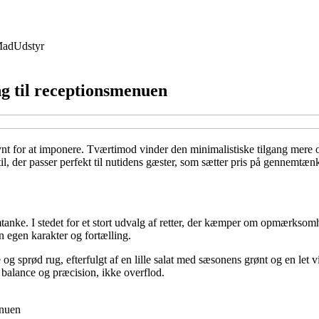
ad
Udstyr
ng til receptionsmenuen
pynt for at imponere. Tværtimod vinder den minimalistiske tilgang mer
stil, der passer perfekt til nutidens gæster, som sætter pris på gennemtæ
nke. I stedet for et stort udvalg af retter, der kæmper om opmærksomh
n egen karakter og fortælling.
g sprød rug, efterfulgt af en lille salat med sæsonens grønt og en let vi
m balance og præcision, ikke overflod.
enuen