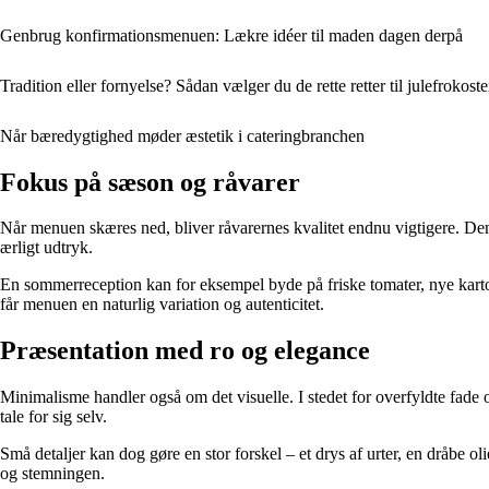
Genbrug konfirmationsmenuen: Lækre idéer til maden dagen derpå
Tradition eller fornyelse? Sådan vælger du de rette retter til julefrokost
Når bæredygtighed møder æstetik i cateringbranchen
Fokus på sæson og råvarer
Når menuen skæres ned, bliver råvarernes kvalitet endnu vigtigere. De
ærligt udtryk.
En sommerreception kan for eksempel byde på friske tomater, nye karto
får menuen en naturlig variation og autenticitet.
Præsentation med ro og elegance
Minimalisme handler også om det visuelle. I stedet for overfyldte fade o
tale for sig selv.
Små detaljer kan dog gøre en stor forskel – et drys af urter, en dråbe 
og stemningen.