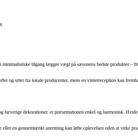
en
n minimalistiske tilgang lægger vægt på sæsonens bedste produkter – fr
fler og urter fra lokale producenter, mens en vinterreception kan frem
g farverige dekorationer, er præsentationen enkel og harmonisk. Hvide ta
olie eller en gennemtænkt anretning kan løfte oplevelsen uden at virke p