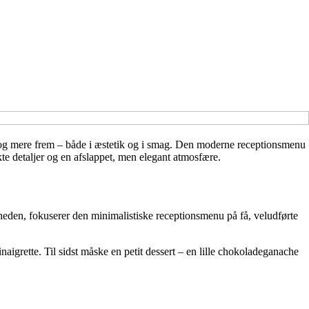
e og mere frem – både i æstetik og i smag. Den moderne receptionsmenu
nkte detaljer og en afslappet, men elegant atmosfære.
eden, fokuserer den minimalistiske receptionsmenu på få, veludførte
naigrette. Til sidst måske en petit dessert – en lille chokoladeganache