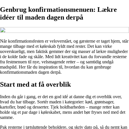
Genbrug konfirmationsmenuen: Lækre
idéer til maden dagen derpå
Når konfirmationsfesten er veloverstået, og gæsterne er taget hjem, står
mange tilbage med et køleskab fyldt med rester. Det kan virke
uoverskueligt, men faktisk gemmer der sig masser af lækre muligheder
i de kolde fade og skåle. Med lidt kreativitet kan du forvandle resterne
fra festmenuen til nye, velsmagende retter – og samtidig undgå
madspild. Her får du inspiration til, hvordan du kan genbruge
konfirmationsmaden dagen derpå.
Start med at få overblik
Inden du går i gang, er det en god idé at danne dig et overblik over,
hvad du har tilbage. Sortér maden i kategorier: kød, grøntsager,
kartofler, brød og desserter. Tjek holdbarheden – mange retter kan
holde sig et par dage i køleskabet, mens andet bør fryses ned med det
samme.
Pak resterne i tætsluttende beholdere, og skriv dato på, så du nemt kan