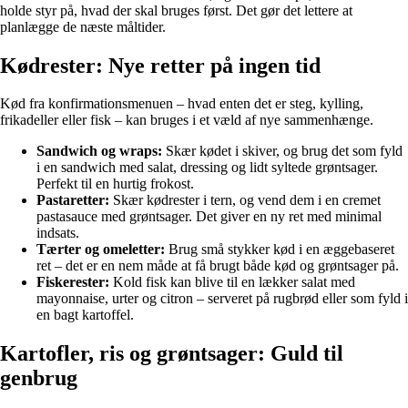
holde styr på, hvad der skal bruges først. Det gør det lettere at
planlægge de næste måltider.
Kødrester: Nye retter på ingen tid
Kød fra konfirmationsmenuen – hvad enten det er steg, kylling,
frikadeller eller fisk – kan bruges i et væld af nye sammenhænge.
Sandwich og wraps:
Skær kødet i skiver, og brug det som fyld
i en sandwich med salat, dressing og lidt syltede grøntsager.
Perfekt til en hurtig frokost.
Pastaretter:
Skær kødrester i tern, og vend dem i en cremet
pastasauce med grøntsager. Det giver en ny ret med minimal
indsats.
Tærter og omeletter:
Brug små stykker kød i en æggebaseret
ret – det er en nem måde at få brugt både kød og grøntsager på.
Fiskerester:
Kold fisk kan blive til en lækker salat med
mayonnaise, urter og citron – serveret på rugbrød eller som fyld i
en bagt kartoffel.
Kartofler, ris og grøntsager: Guld til
genbrug