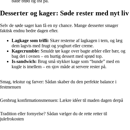
både brød og ost på.
Desserter og kager: Søde rester med nyt liv
Selv de søde sager kan få en ny chance. Mange desserter smager
faktisk endnu bedre dagen efter.
Lagkage som trifli:
Skær resterne af lagkagen i tern, og læg
dem lagvis med frugt og yoghurt eller creme.
Kagecrumble:
Smuldr tør kage over bagte æbler eller bær, og
bag det i ovnen – en hurtig dessert med sprød top.
Is-sandwich:
Brug små stykker kage som “bunde” med en
kugle is imellem – en sjov måde at servere rester på.
Smag, tekstur og farver: Sådan skaber du den perfekte balance i
festmenuen
Genbrug konfirmationsmenuen: Lækre idéer til maden dagen derpå
Tradition eller fornyelse? Sådan vælger du de rette retter til
julefrokosten