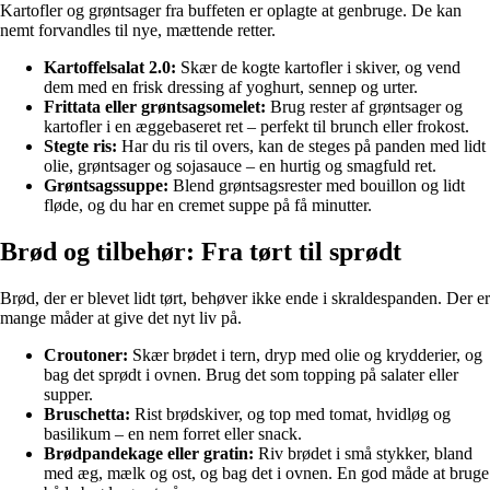
Kartofler og grøntsager fra buffeten er oplagte at genbruge. De kan
nemt forvandles til nye, mættende retter.
Kartoffelsalat 2.0:
Skær de kogte kartofler i skiver, og vend
dem med en frisk dressing af yoghurt, sennep og urter.
Frittata eller grøntsagsomelet:
Brug rester af grøntsager og
kartofler i en æggebaseret ret – perfekt til brunch eller frokost.
Stegte ris:
Har du ris til overs, kan de steges på panden med lidt
olie, grøntsager og sojasauce – en hurtig og smagfuld ret.
Grøntsagssuppe:
Blend grøntsagsrester med bouillon og lidt
fløde, og du har en cremet suppe på få minutter.
Brød og tilbehør: Fra tørt til sprødt
Brød, der er blevet lidt tørt, behøver ikke ende i skraldespanden. Der er
mange måder at give det nyt liv på.
Croutoner:
Skær brødet i tern, dryp med olie og krydderier, og
bag det sprødt i ovnen. Brug det som topping på salater eller
supper.
Bruschetta:
Rist brødskiver, og top med tomat, hvidløg og
basilikum – en nem forret eller snack.
Brødpandekage eller gratin:
Riv brødet i små stykker, bland
med æg, mælk og ost, og bag det i ovnen. En god måde at bruge