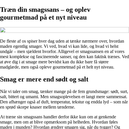
Træn din smagssans – og oplev
gourmetmad på et nyt niveau
De fleste af os spiser hver dag uden at tænke nærmere over, hvordan
maden egentlig smager. Vi ved, hvad vi kan lide, og hvad vi helst
undgår – men sjældent hvorfor. Alligevel er smagssansen en af vores
mest komplekse og fascinerende sanser, og den kan faktisk trænes. Ved
at øve dig i at smage mere bevidst kan du ikke bare få større
madglæde, men også opleve gourmetmad på et helt nyt niveau.
Smag er mere end sødt og salt
Når vi taler om smag, tænker mange på de fem grundsmage: sødt, surt,
salt, bittert og umami. Men smagsoplevelsen er langt mere sammensat.
Den afhænger også af duft, temperatur, tekstur og endda lyd – som når
en sprød skorpe knaser mellem tænderne.
At træne sin smagssans handler derfor ikke kun om at genkende
smage, men om at blive opmærksom på helheden. Hvordan føles
maden i munden? Hvordan ændrer smagen sig, når du tygger? Og