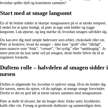
hvordan spiller duft og konsistens sammen?
Start med at smage langsomt
En af de bedste måder at skærpe smagssansen på er at sænke tempoet.
I stedet for at spise hurtigt, så prøv at tage små bidder og tygge
langsomt. Luk øjnene, og læg mærke til, hvordan smagen udvikler sig.
Du kan øve dig med simple fødevarer som æbler, chokolade eller ost.
Prøv at beskrive, hvad du smager – ikke bare “godt” eller “dårligt”,
men nuancer som “frisk”, “cremet”, “let syrlig” eller “nøddeagtig”. Jo
mere præcist du kan sætte ord på smagen, desto bedre bliver du til at
registrere forskelle.
Duftens rolle – halvdelen af smagen sidder i
næsen
Duften er afgørende for, hvordan vi oplever smag. Hvis du holder dig
for næsen, mens du spiser, vil du opdage, at mange smage forsvinder.
Derfor er det en god idé at træne næsen sammen med smagssansen.
Prøv at dufte til råvarer, før du bruger dem: friske urter, krydderier,
kaffe eller vin. Forsøg at genkende duftnoter og sammenligne dem.