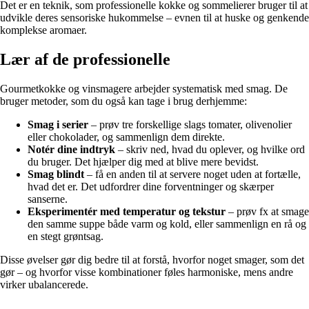
Det er en teknik, som professionelle kokke og sommelierer bruger til at
udvikle deres sensoriske hukommelse – evnen til at huske og genkende
komplekse aromaer.
Lær af de professionelle
Gourmetkokke og vinsmagere arbejder systematisk med smag. De
bruger metoder, som du også kan tage i brug derhjemme:
Smag i serier
– prøv tre forskellige slags tomater, olivenolier
eller chokolader, og sammenlign dem direkte.
Notér dine indtryk
– skriv ned, hvad du oplever, og hvilke ord
du bruger. Det hjælper dig med at blive mere bevidst.
Smag blindt
– få en anden til at servere noget uden at fortælle,
hvad det er. Det udfordrer dine forventninger og skærper
sanserne.
Eksperimentér med temperatur og tekstur
– prøv fx at smage
den samme suppe både varm og kold, eller sammenlign en rå og
en stegt grøntsag.
Disse øvelser gør dig bedre til at forstå, hvorfor noget smager, som det
gør – og hvorfor visse kombinationer føles harmoniske, mens andre
virker ubalancerede.