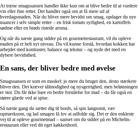
At træne smagssansen handler ikke kun om at blive bedre til at vurdere
vin eller fine retter. Det handler også om at få mere ud af
hverdagsmaden. Når du bliver mere bevidst om smag, opdager du nye
nuancer i selv simple retter – en frisk tomats syrlighed, en kartoffels
sødme eller en brøds ristede aroma.
Og når du næste gang sidder på en gourmetrestaurant, vil du opleve
maden på et helt nyt niveau. Du vil kunne forstå, hvordan kokken har
arbejdet med kontraster, balance og tekstur – og nyde det med en
dybere bevidsthed.
En sans, der bliver bedre med øvelse
Smagssansen er som en muskel: jo mere du bruger den, desto stærkere
bliver den. Det kræver tålmodighed og nysgerrighed, men belønningen
er stor. Du får ikke bare en bedre forståelse for mad – du får også en
større glæde ved at spise.
Så næste gang du sætter dig til bords, så spis langsomt, vær
opmærksom, og lad smagen få lov at udfolde sig. Det er den enkleste
vej til at opleve gourmetmad – uanset om du sidder på en Michelin-
restaurant eller ved dit eget køkkenbord.